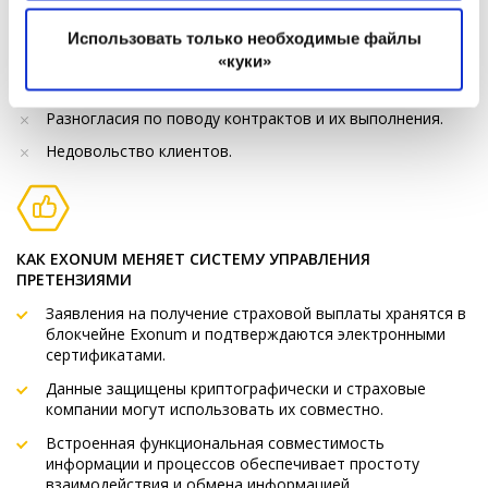
Обработка заявлений занимает много времени и
«
Политика использования файлов cookie
» и
требует больших затрат.
Использовать только необходимые файлы
«
Политика конфиденциальности
»
«куки»
Плохая координация между различными
заинтересованными сторонами.
Разногласия по поводу контрактов и их выполнения.
Недовольство клиентов.
КАК EXONUM МЕНЯЕТ СИСТЕМУ УПРАВЛЕНИЯ
ПРЕТЕНЗИЯМИ
Заявления на получение страховой выплаты хранятся в
блокчейне Exonum и подтверждаются электронными
сертификатами.
Данные защищены криптографически и страховые
компании могут использовать их совместно.
Встроенная функциональная совместимость
информации и процессов обеспечивает простоту
взаимодействия и обмена информацией.