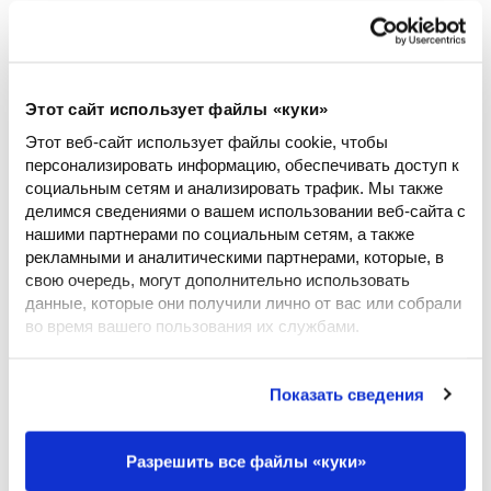
Блокчейн Exonum может автоматизировать процесс
подачи и обработки заявлений с помощью смарт-
контрактов, что оптимизирует обмен информацией между
несколькими участниками и упростит процесс аудита.
Этот сайт использует файлы «куки»
Этот веб-сайт использует файлы cookie, чтобы
Непревзойденная информационная безопасность и
персонализировать информацию, обеспечивать доступ к
контроль достоверности обеспечивается с помощью
социальным сетям и анализировать трафик. Мы также
неизменяемости цепочки блоков. Это помогает бороться с
делимся сведениями о вашем использовании веб-сайта с
нашими партнерами по социальным сетям, а также
мошенничеством и преступностью, повышая
рекламными и аналитическими партнерами, которые, в
эффективность и доверие между всеми сторонами.
свою очередь, могут дополнительно использовать
данные, которые они получили лично от вас или собрали
во время вашего пользования их службами.
Нажимая кнопку «Разрешить все файлы cookie», вы
соглашаетесь с использованием файлов cookie, которые
Показать сведения
ПРОБЛЕМЫ, СВЯЗАННЫЕ С ПРЕТЕНЗИЯМИ
указаны в меню «Подробнее». Вы можете отказаться от
использования файлов cookie, но в этом случае доступ к
Финансовые потери, связанные с тем что выявить факт
Разрешить все файлы «куки»
некоторым функциям нашего веб-сайта будет для вас
мошенничества и предотвратить риски трудно.
ограничен. Дополнительные сведения см. в разделе