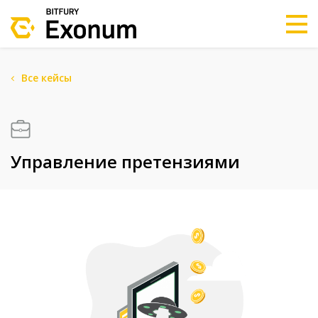
Все кейсы
Клиентам
Разработчикам
Управление претензиями
Партнёрам
О нас
Истории Клиентов
Написать нам