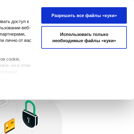
рии Клиентов
Написать нам
Разрешить все файлы «куки»
вать доступ к
льзовании веб-
 партнерами,
Использовать только
ли лично от вас
необходимые файлы «куки»
МИ ДАННЫМИ
в cookie,
kie, но в этом
ительные