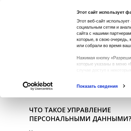
Этот сайт использует ф
Клиентам
Р
Этот веб-сайт использует
социальным сетям и анал
сайта с нашими партнерам
которые, в свою очередь,
или собрали во время ваш
УПРАВЛЕНИ
Нажимая кнопку «Разрешит
которые указаны в меню «
случае доступ к некоторы
сведения см. в разделе «
П
конфиденциальности
»
Показать сведения
ЧТО ТАКОЕ УПРАВЛЕНИЕ
ПЕРСОНАЛЬНЫМИ ДАННЫМИ