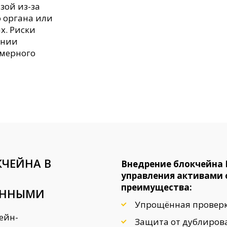
зой из-за
 органа или
. Риски
ании
омерного
ЧЕЙНА В
Внедрение блокчейна 
управления активами
преимущества:
АННЫМИ
Упрощённая проверк
ейн-
Защита от дублиров