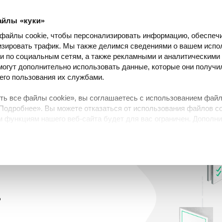
айлы «куки»
азработчикам
Партнёрам
О нас
Исто
RU
EN
 файлы cookie, чтобы персонализировать информацию, обеспечи
изировать трафик. Мы также делимся сведениями о вашем испо
и по социальным сетям, а также рекламными и аналитическими
 могут дополнительно использовать данные, которые они получи
его пользования их службами.
Е ПЕРСОНАЛЬНЫ
ь все файлы cookie», вы соглашаетесь с использованием файло
Подробнее». Вы можете отказаться от использования файлов coo
м функциям нашего веб-сайта будет для вас ограничен. Дополн
олитика использования файлов cookie
» и «
Политика
?