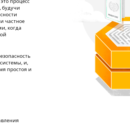
это процесс
, будучи
асности
ли частное
и, когда
ной
езопасность
системы, и,
мя простоя и
авления