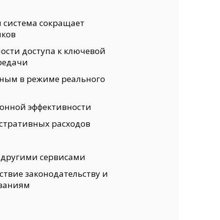
 система сокращает
иков
ости доступа к ключевой
редачи
нным в режиме реального
онной эффективности
стративных расходов
с другими сервисами
тствие законодательству и
ваниям