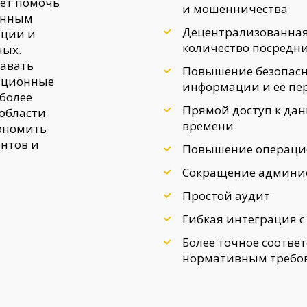
жет помочь
и мошенничества
енным
Децентрализованная
ации и
количество посредн
ных.
давать
Повышение безопасн
ационные
информации и её пе
 более
Прямой доступ к да
области
времени
кономить
ентов и
Повышение операци
Сокращение админи
Простой аудит
Гибкая интеграция 
Более точное соотве
нормативным требо